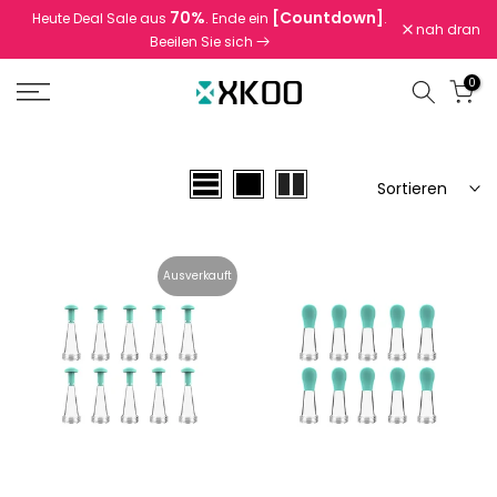
70%
[Countdown]
Heute Deal Sale aus
. Ende ein
.
Zum
nah dran
Beeilen Sie sich
Inhalt
springen
0
Sortieren
Ausverkauft